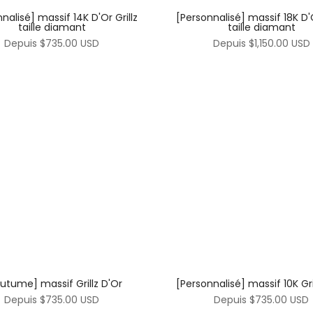
nalisé] massif 14K D'Or Grillz
[Personnalisé] massif 18K D'O
taille diamant
taille diamant
Depuis
$735.00 USD
Depuis
$1,150.00 USD
utume] massif Grillz D'Or
[Personnalisé] massif 10K Gri
Depuis
$735.00 USD
Depuis
$735.00 USD