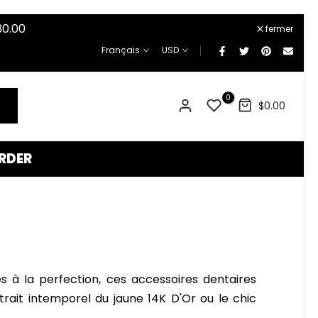
¡
30.00
fermer
Français
USD
0
$0.00
RDER
és à la perfection, ces accessoires dentaires
trait intemporel du jaune 14K D'Or ou le chic