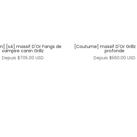
[Coutume] massif D'Or Grillz
] [x4] massif D'Or Fangs de
profonde
vampire canin Grillz
Depuis
$560.00 USD
Depuis
$705.00 USD