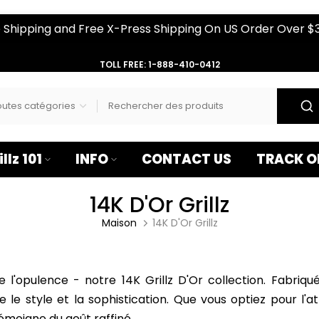
–
 Shipping and Free X-Press Shipping On US Order Over $
TOLL FREE: 1-888-410-0412
illz 101
INFO
CONTACT US
TRACK O
14K D'Or Grillz
Maison
14K D'Or Grillz
 l'opulence - notre 14K Grillz D'Or collection. Fabriqu
le style et la sophistication. Que vous optiez pour l'at
émoigne du goût raffiné.