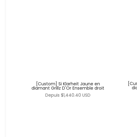
[Cus
[Custom] Si Klarheit Jaune en
di
diamant Grillz D'Or Ensemble droit
Depuis
$1,440.40 USD