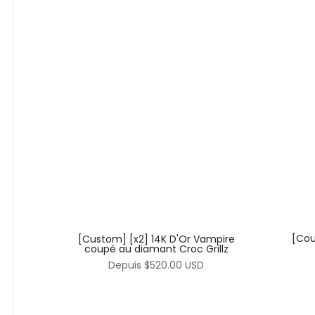
[Cou
[Custom] [x2] 14K D'Or Vampire
coupé au diamant Croc Grillz
Depuis
$520.00 USD