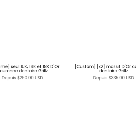
me] seul 10K, 14K et 18K D'Or
[Custom] [x2] massif D'Or 
ouronne dentaire Grillz
dentaire Grillz
Depuis
$250.00 USD
Depuis
$335.00 USD