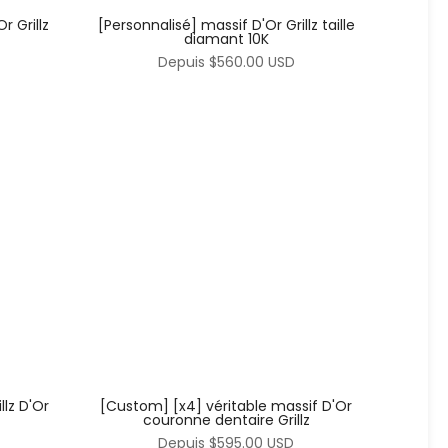
r Grillz
[Personnalisé] massif D'Or Grillz taille
diamant 10K
Depuis
$560.00 USD
llz D'Or
[Custom] [x4] véritable massif D'Or
couronne dentaire Grillz
Depuis
$595.00 USD