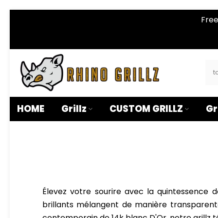
â
Free
Skip
to
content
HOME
Grillz
CUSTOM GRILLZ
Gr
Élevez votre sourire avec la quintessence de
brillants mélangent de manière transparente 
contemporain de 14k blanc D'Or, notre grillz t