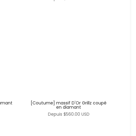
iamant
[Coutume] massif D'Or Grillz coupé
en diamant
Depuis
$560.00 USD