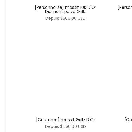
[Personnalisé] massif 10K D'Or
[Person
Diamant polvo Grillz
Depuis
$560.00 USD
[Coutume] massif Grillz D'Or
[Co
Depuis
$1,150.00 USD