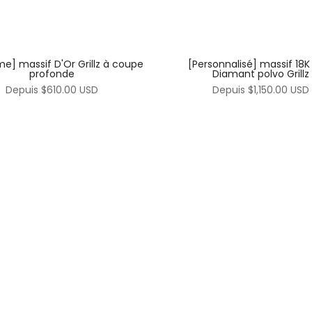
e] massif D'Or Grillz à coupe
[Personnalisé] massif 18K
profonde
Diamant polvo Grillz
Depuis
$610.00 USD
Depuis
$1,150.00 USD