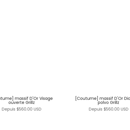
[Coutume] massif D'Or D
tume] massif D'Or Visage
polvo Grillz
ouverte Grillz
Depuis
$560.00 USD
Depuis
$560.00 USD