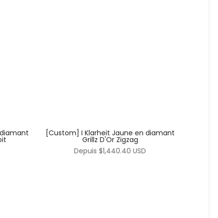
 diamant
[Custom] I Klarheit Jaune en diamant
it
Grillz D'Or Zigzag
Depuis
$1,440.40 USD