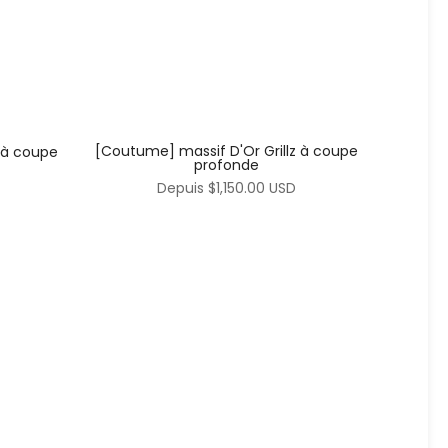
[Coutume] massif D'Or Grillz à coupe
 à coupe
profonde
Depuis
$1,150.00 USD