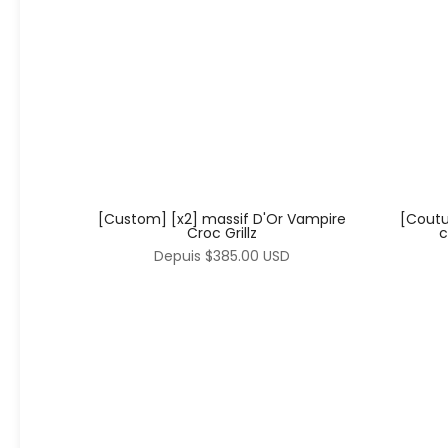
[Coutu
[Custom] [x2] massif D'Or Vampire
c
Croc Grillz
Depuis
$385.00 USD