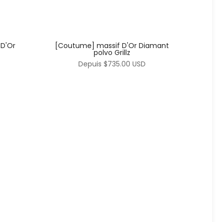
 D'Or
[Coutume] massif D'Or Diamant
polvo Grillz
Depuis
$735.00 USD