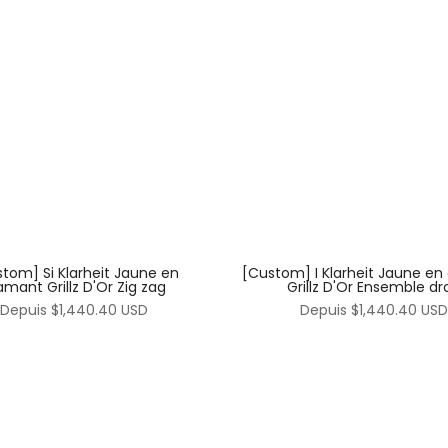
tom] Si Klarheit Jaune en
[Custom] I Klarheit Jaune en
amant Grillz D'Or Zig zag
Grillz D'Or Ensemble dro
Depuis
$1,440.40 USD
Depuis
$1,440.40 USD