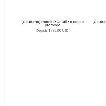
[Coutume] massif D'Or Grillz à coupe
[Coutum
profonde
Depuis
$735.00 USD