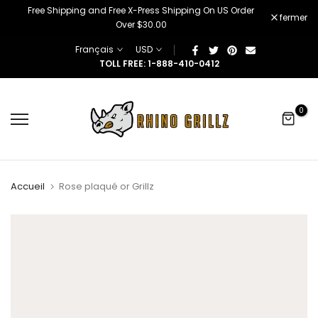
â
Free Shipping and Free X-Press Shipping On US Order
Skip
fermer
Over $30.00
to
content
Français
USD
TOLL FREE: 1-888-410-0412
0
Accueil
Rose plaqué or Grillz