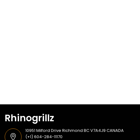
Rhinogrillz
10951 Milford Drive Richmond BC V7A4J9 CANADA
(+1) 604-284-11170