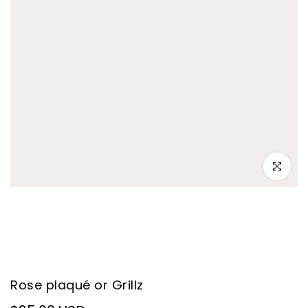
–
Cliquez po
Rose plaqué or Grillz