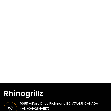
Rhinogrillz
10951 Milford Drive Richmond BC V7A4J9 CANADA
(+1) 604-284-11170