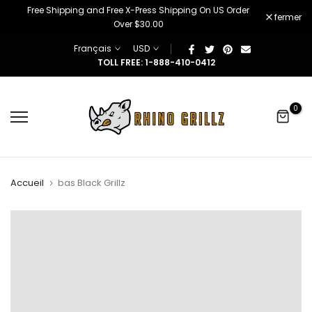
â
Free Shipping and Free X-Press Shipping On US Order
Skip
fermer
Over $30.00
to
content
Français
USD
TOLL FREE: 1-888-410-0412
0
Accueil
bas Black Grillz