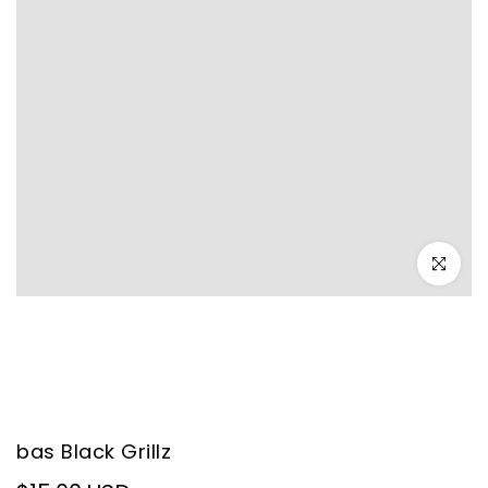
–
Cliquez po
bas Black Grillz